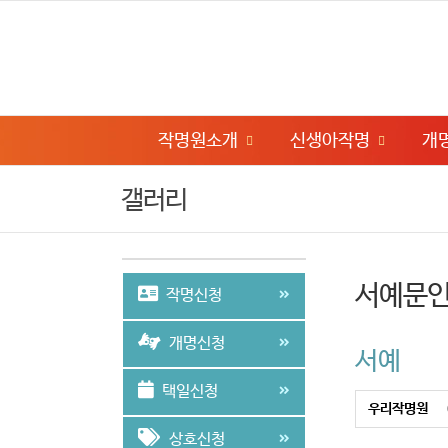
작명원소개
신생아작명
개
갤러리
서예문
작명신청
개명신청
서예
택일신청
우리작명원
상호신청