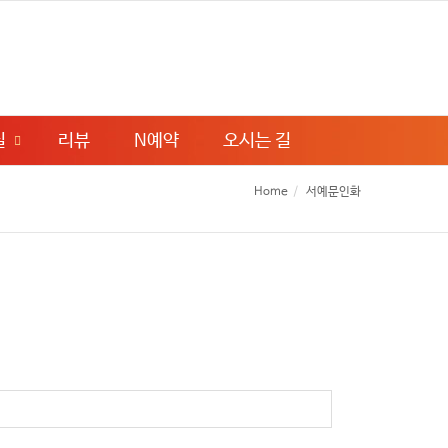
실
리뷰
N예약
오시는 길
Home
서예문인화