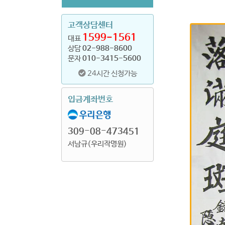
고객상담센터
1599-1561
대표
상담
02-988-8600
문자
010-3415-5600
24시간 신청가능
입금계좌번호
309-08-473451
서남규(우리작명원)