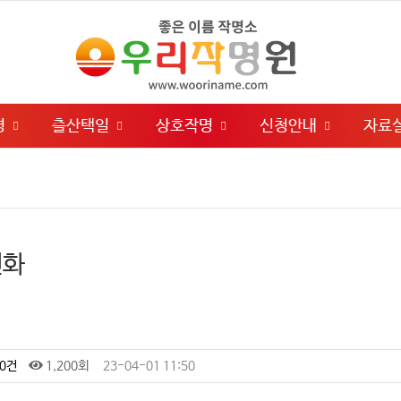
명
츨산택일
상호작명
신청안내
자료
인화
0건
1,200회
23-04-01 11:50